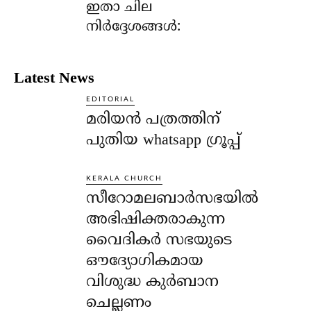
ഇതാ ചില
നിര്‍ദ്ദേശങ്ങള്‍:
Latest News
EDITORIAL
മരിയൻ പത്രത്തിന്
പുതിയ whatsapp ഗ്രൂപ്പ്
KERALA CHURCH
സീറോമലബാർസഭയിൽ
അഭിഷിക്തരാകുന്ന
വൈദികർ സഭയുടെ
ഔദ്യോഗികമായ
വിശുദ്ധ കുർബാന
ചെല്ലണം