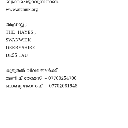
ബുക്ക്ചെയ്യാവുന്നതാണ്.
www.afcmuk.org
അഡ്രസ്സ് ;
THE HAYES ,
SWANWICK
DERBYSHIRE
DE55 1AU
കൂടുതൽ വിവരങ്ങൾക്ക്
അനീഷ് തോമസ് –
07760254700
ബാബു ജോസഫ് –
07702061948