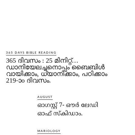
365 DAYS BIBLE READING
365 ദിവസം : 25 മിനിറ്റ്…
ഡാനിയേലച്ചനൊപ്പം ബൈബിൾ
വായിക്കാം, ധ്യാനിക്കാം, പഠിക്കാം
219-ാo ദിവസം.
AUGUST
ഓഗസ്റ്റ് 7- ഔര്‍ ലേഡി
ഓഫ് സ്‌കിഡാം.
MARIOLOGY