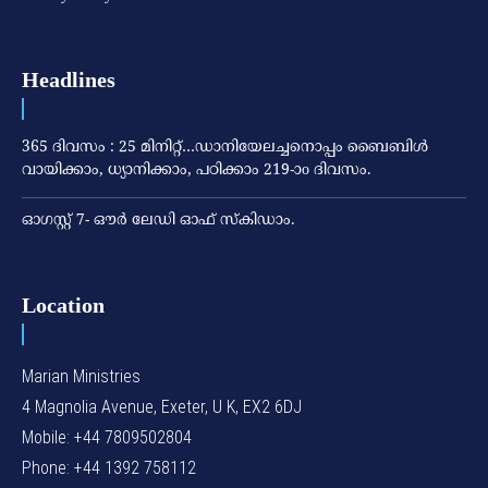
Headlines
365 ദിവസം : 25 മിനിറ്റ്…ഡാനിയേലച്ചനൊപ്പം ബൈബിൾ
വായിക്കാം, ധ്യാനിക്കാം, പഠിക്കാം 219-ാo ദിവസം.
ഓഗസ്റ്റ് 7- ഔര്‍ ലേഡി ഓഫ് സ്‌കിഡാം.
Location
Marian Ministries
4 Magnolia Avenue, Exeter, U K, EX2 6DJ
Mobile: +44 7809502804
Phone: +44 1392 758112