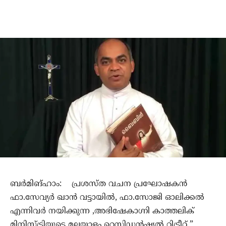
ബർമിങ്ഹാം: പ്രശസ്ത വചന പ്രഘോഷകൻ
ഫാ.സേവ്യർ ഖാൻ വട്ടായിൽ, ഫാ.സോജി ഓലിക്കൽ
എന്നിവർ നയിക്കുന്ന ,അഭിഷേകാഗ്നി കാത്തലിക്
മിനിസ്ട്രിയുടെ മലയാളം റെസിഡൻഷ്യൽ റിട്രീറ്റ് ”