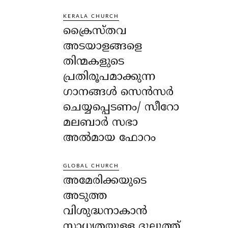
KERALA CHURCH
ക്രൈസ്തവ
അടയാളങ്ങളെ
തിന്മകളുടെ
പ്രതിരൂപമാക്കുന്ന
ഗാനങ്ങൾ സെൻസർ
ചെയ്യപ്പെടണം/ സീറോ
മലബാർ സഭാ
അൽമായ ഫോറം
GLOBAL CHURCH
അമേരിക്കയുടെ
അടുത്ത
വിശുദ്ധനാകാൻ
സാധ്യതയുള്ള ദുലുത്ത്