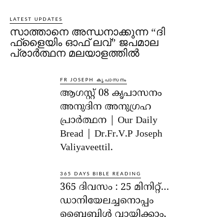
LATEST UPDATES
സാത്താനെ അന്ധനാക്കുന്ന “ദി
ഫ്‌ളൈയിം ഓഫ് ലവ്” ജപമാല
പ്രാർത്ഥന മലയാളത്തിൽ
FR JOSEPH കൃപാസനം
ആഗസ്റ്റ് 08 കൃപാസനം
അനുദിന അനുഗ്രഹ
പ്രാർത്ഥന | Our Daily
Bread | Dr.Fr.V.P Joseph
Valiyaveettil.
365 DAYS BIBLE READING
365 ദിവസം : 25 മിനിറ്റ്…
ഡാനിയേലച്ചനൊപ്പം
ബൈബിൾ വായിക്കാം,