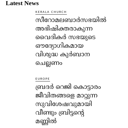
Latest News
KERALA CHURCH
സീറോമലബാർസഭയിൽ
അഭിഷിക്തരാകുന്ന
വൈദികർ സഭയുടെ
ഔദ്യോഗികമായ
വിശുദ്ധ കുർബാന
ചെല്ലണം
EUROPE
ബ്രദർ റെജി കൊട്ടാരം
ജീവിതങ്ങളെ മാറ്റുന്ന
സുവിശേഷവുമായി
വീണ്ടും ബ്രിട്ടന്റെ
മണ്ണിൽ