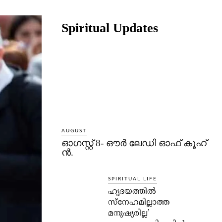
Share
Spiritual Updates
AUGUST
ഓഗസ്റ്റ് 8- ഔര്‍ ലേഡി ഓഫ് കൂഹ്
ന്‍.
SPIRITUAL LIFE
ഹൃദയത്തില്‍
സ്‌നേഹമില്ലാത്ത
മനുഷ്യരില്ല’