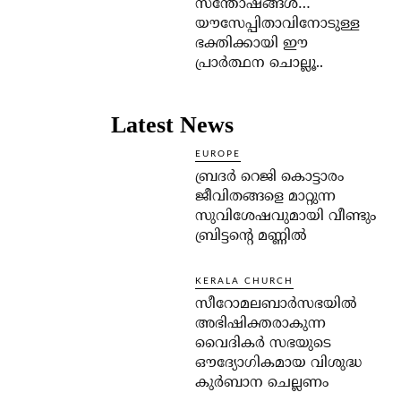
സന്തോഷങ്ങള്‍…
യൗസേപ്പിതാവിനോടുള്ള
ഭക്തിക്കായി ഈ
പ്രാര്‍ത്ഥന ചൊല്ലൂ..
Latest News
EUROPE
ബ്രദർ റെജി കൊട്ടാരം
ജീവിതങ്ങളെ മാറ്റുന്ന
സുവിശേഷവുമായി വീണ്ടും
ബ്രിട്ടന്റെ മണ്ണിൽ
KERALA CHURCH
സീറോമലബാർസഭയിൽ
അഭിഷിക്തരാകുന്ന
വൈദികർ സഭയുടെ
ഔദ്യോഗികമായ വിശുദ്ധ
കുർബാന ചെല്ലണം