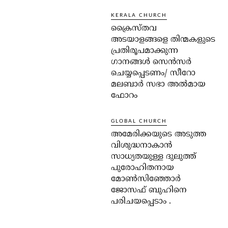
KERALA CHURCH
ക്രൈസ്തവ
അടയാളങ്ങളെ തിന്മകളുടെ
പ്രതിരൂപമാക്കുന്ന
ഗാനങ്ങൾ സെൻസർ
ചെയ്യപ്പെടണം/ സീറോ
മലബാർ സഭാ അൽമായ
ഫോറം
GLOBAL CHURCH
അമേരിക്കയുടെ അടുത്ത
വിശുദ്ധനാകാൻ
സാധ്യതയുള്ള ദുലുത്ത്
പുരോഹിതനായ
മോൺസിഞ്ഞോർ
ജോസഫ് ബുഹിനെ
പരിചയപ്പെടാം .