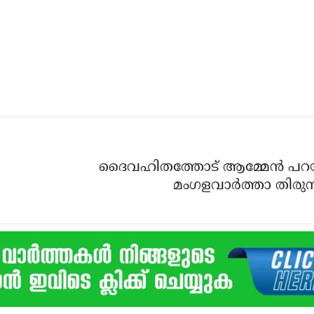
ദൈവഹിതത്തോട് ആമ്മേന്‍ പറയ
മംഗളവാര്‍ത്താ തിരുന