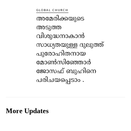
GLOBAL CHURCH
അമേരിക്കയുടെ
അടുത്ത
വിശുദ്ധനാകാൻ
സാധ്യതയുള്ള ദുലുത്ത്
പുരോഹിതനായ
മോൺസിഞ്ഞോർ
ജോസഫ് ബുഹിനെ
പരിചയപ്പെടാം .
More Updates