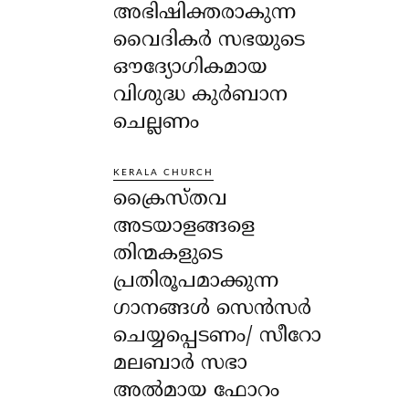
അഭിഷിക്തരാകുന്ന
വൈദികർ സഭയുടെ
ഔദ്യോഗികമായ
വിശുദ്ധ കുർബാന
ചെല്ലണം
KERALA CHURCH
ക്രൈസ്തവ
അടയാളങ്ങളെ
തിന്മകളുടെ
പ്രതിരൂപമാക്കുന്ന
ഗാനങ്ങൾ സെൻസർ
ചെയ്യപ്പെടണം/ സീറോ
മലബാർ സഭാ
അൽമായ ഫോറം