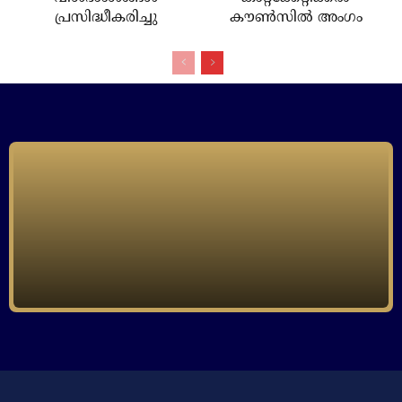
പ്രസിദ്ധീകരിച്ചു
കൗണ്‍സില്‍ അംഗം