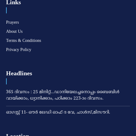
Links
Prayers
About Us
Terms & Conditions
Privacy Policy
Headlines
365 ദിവസം : 25 മിനിറ്റ്…ഡാനിയേലച്ചനൊപ്പം ബൈബിൾ
വായിക്കാം, ധ്യാനിക്കാം, പഠിക്കാം 223-ാo ദിവസം.
ഓഗസ്റ്റ് 11- ഔര്‍ ലേഡി ഓഫ് ദ വേ, ചാള്‍സ്,മിസൗറി.
Location