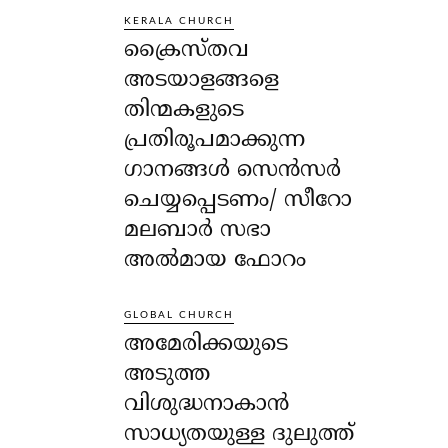
KERALA CHURCH
ക്രൈസ്തവ
അടയാളങ്ങളെ
തിന്മകളുടെ
പ്രതിരൂപമാക്കുന്ന
ഗാനങ്ങൾ സെൻസർ
ചെയ്യപ്പെടണം/ സീറോ
മലബാർ സഭാ
അൽമായ ഫോറം
GLOBAL CHURCH
അമേരിക്കയുടെ
അടുത്ത
വിശുദ്ധനാകാൻ
സാധ്യതയുള്ള ദുലുത്ത്