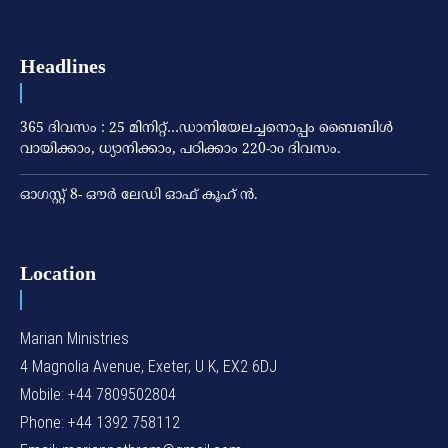
Headlines
365 ദിവസം : 25 മിനിറ്റ്…ഡാനിയേലച്ചനൊപ്പം ബൈബിൾ
വായിക്കാം, ധ്യാനിക്കാം, പഠിക്കാം 220-ാo ദിവസം.
ഓഗസ്റ്റ് 8- ഔര്‍ ലേഡി ഓഫ് കൂഹ് ന്‍.
Location
Marian Ministries
4 Magnolia Avenue, Exeter, U K, EX2 6DJ
Mobile: +44 7809502804
Phone: +44 1392 758112