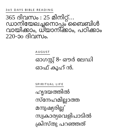
365 DAYS BIBLE READING
365 ദിവസം : 25 മിനിറ്റ്…
ഡാനിയേലച്ചനൊപ്പം ബൈബിൾ
വായിക്കാം, ധ്യാനിക്കാം, പഠിക്കാം
220-ാo ദിവസം.
AUGUST
ഓഗസ്റ്റ് 8- ഔര്‍ ലേഡി
ഓഫ് കൂഹ് ന്‍.
SPIRITUAL LIFE
ഹൃദയത്തില്‍
സ്‌നേഹമില്ലാത്ത
മനുഷ്യരില്ല’
സ്വകാര്യവെളിപാടില്‍
ക്രിസ്തു പറഞ്ഞത്