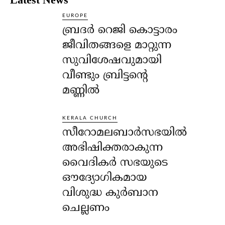
EUROPE
ബ്രദർ റെജി കൊട്ടാരം
ജീവിതങ്ങളെ മാറ്റുന്ന
സുവിശേഷവുമായി
വീണ്ടും ബ്രിട്ടന്റെ
മണ്ണിൽ
KERALA CHURCH
സീറോമലബാർസഭയിൽ
അഭിഷിക്തരാകുന്ന
വൈദികർ സഭയുടെ
ഔദ്യോഗികമായ
വിശുദ്ധ കുർബാന
ചെല്ലണം