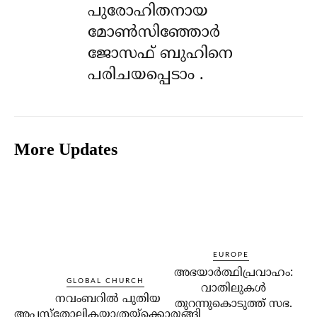
പുരോഹിതനായ
മോൺസിഞ്ഞോർ
ജോസഫ് ബുഹിനെ
പരിചയപ്പെടാം .
More Updates
EUROPE
അഭയാര്‍ത്ഥിപ്രവാഹം:
GLOBAL CHURCH
വാതിലുകള്‍
നവംബറില്‍ പുതിയ
തുറന്നുകൊടുത്ത് സഭ.
അപ്പസ്‌തോലികയാത്രയ്‌ക്കൊരുങ്ങി