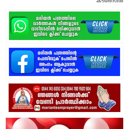
കൗണ്‍സില്‍