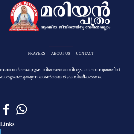
PRAYERS
ABOUT US
CONTACT
സഭാവാര്‍ത്തകളുടെ നിരന്തരസാന്നിധ്യം. ദൈവസ്വരത്തിന്‌
കാതുകൊടുക്കുന്ന ഓണ്‍ലൈന്‍ പ്രസിദ്ധീകരണം.
Links