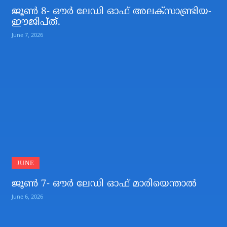
ജൂണ്‍ 8- ഔര്‍ ലേഡി ഓഫ് അലക്‌സാണ്ട്രിയ-
ഈജിപ്ത്.
June 7, 2026
JUNE
ജൂണ്‍ 7- ഔര്‍ ലേഡി ഓഫ് മാരിയെന്താല്‍
June 6, 2026