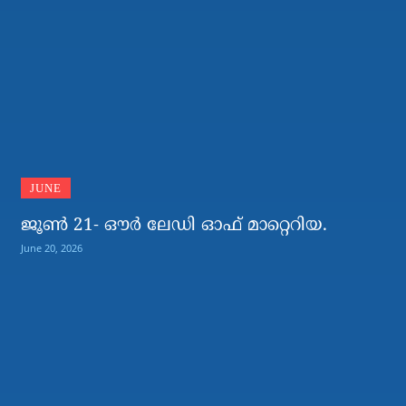
JUNE
ജൂണ്‍ 21- ഔര്‍ ലേഡി ഓഫ് മാറ്റെറിയ.
June 20, 2026