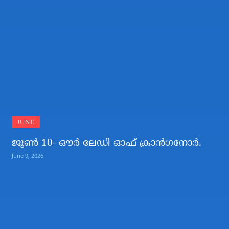
JUNE
ജൂണ്‍ 10- ഔര്‍ ലേഡി ഓഫ് ക്രാന്‍ഗനോര്‍.
June 9, 2026