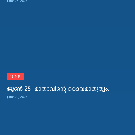
June 25, 2026
JUNE
ജൂണ്‍ 25- മാതാവിന്റെ ദൈവമാതൃത്വം.
June 24, 2026