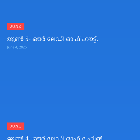
JUNE
ജൂണ്‍ 5- ഔര്‍ ലേഡി ഓഫ് ഹൗട്ട്.
June 4, 2026
JUNE
ജൂണ്‍ 4- ഔര്‍ ലേഡി ഓഫ് ദ ഹില്‍.