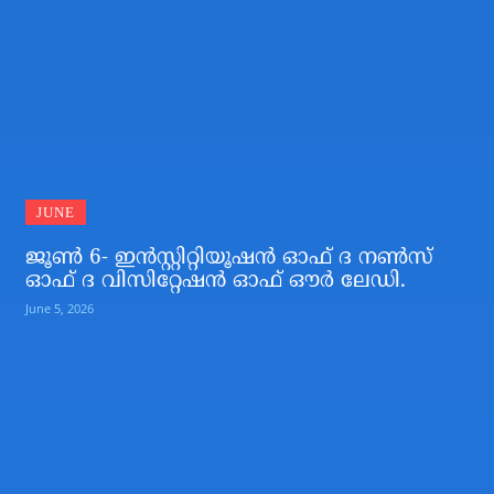
JUNE
ജൂണ്‍ 6- ഇന്‍സ്റ്റിറ്റിയൂഷന്‍ ഓഫ് ദ നണ്‍സ്
ഓഫ് ദ വിസിറ്റേഷന്‍ ഓഫ് ഔര്‍ ലേഡി.
June 5, 2026