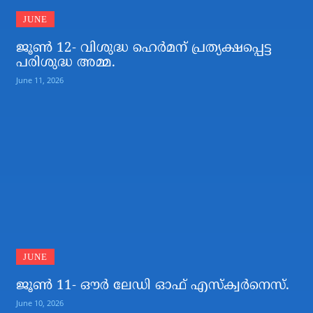
JUNE
ജൂണ്‍ 12- വിശുദ്ധ ഹെര്‍മന് പ്രത്യക്ഷപ്പെട്ട
പരിശുദ്ധ അമ്മ.
June 11, 2026
JUNE
ജൂണ്‍ 11- ഔര്‍ ലേഡി ഓഫ് എസ്‌ക്വര്‍നെസ്.
June 10, 2026