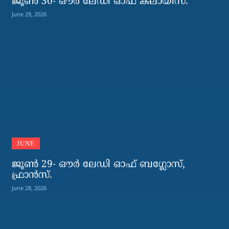
ജൂണ്‍ 30- ഔര്‍ ലേഡി ഓഫ് കലായിസ്.
June 29, 2026
JUNE
ജൂണ്‍ 29- ഔര്‍ ലേഡി ഓഫ് ബഗ്ലോസ്,
ഫ്രാന്‍സ്.
June 28, 2026