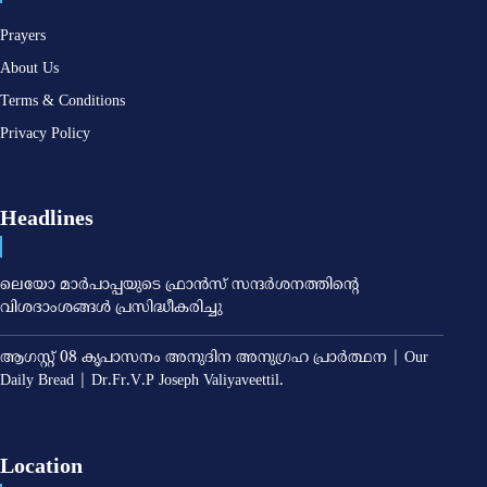
Prayers
About Us
Terms & Conditions
Privacy Policy
Headlines
ലെയോ മാര്‍പാപ്പയുടെ ഫ്രാന്‍സ് സന്ദര്‍ശനത്തിന്റെ
വിശദാംശങ്ങള്‍ പ്രസിദ്ധീകരിച്ചു
ആഗസ്റ്റ് 08 കൃപാസനം അനുദിന അനുഗ്രഹ പ്രാർത്ഥന | Our
Daily Bread | Dr.Fr.V.P Joseph Valiyaveettil.
Location